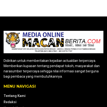
a
wi
m
h
o
el
h
ce
tt
ail
at
py
e
ar
b
er
s
Li
gr
e
o
A
n
a
o
p
k
m
k
p
Didirikan untuk memberitakan kejadian actualdan terpercaya.
Memberikan kupasan tentang pendapat tokoh, masyarakat dan
narasumber terpercaya sehigga nilai informasi sangat berguna
bagi pembaca yang membutuhkannya.
MENU NAVIGASI
Tentang Kami
Redaksi