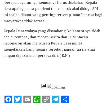
,berapa bayarannya semuanya harus dijelaskan Kepala
desa apalagi masa pandemi tidak masuk akal diduga SPJ
ini asalan dibuat yang penting terserap. manfaat nya bagi
masyarakat tidak terasa .
Kepala Desa waluya yang disambangi ke Kantornya tidak
ada di tempat , dan macan Berita dan LSM Macan
habonaron akan menyurati Kepala desa minta
menjelaskan Uang negara tersebut jangan sia sia atau
jangan dipakai memperkaya diri. ( E.N )
F
T
E
W
C
T
S