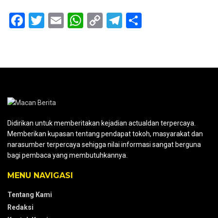
F
T
E
W
C
T
S
a
wi
m
h
o
el
h
ce
tt
ail
at
py
e
ar
b
er
s
Li
gr
e
o
A
n
a
o
p
k
m
k
p
Didirikan untuk memberitakan kejadian actualdan terpercaya.
Memberikan kupasan tentang pendapat tokoh, masyarakat dan
narasumber terpercaya sehigga nilai informasi sangat berguna
bagi pembaca yang membutuhkannya.
MENU NAVIGASI
Tentang Kami
Redaksi